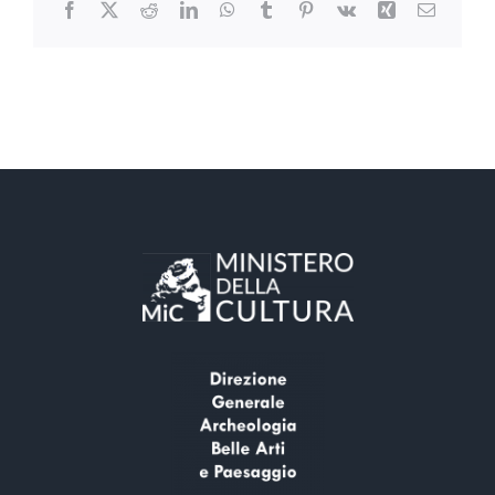
Facebook
X
Reddit
LinkedIn
WhatsApp
Tumblr
Pinterest
Vk
Xing
Email