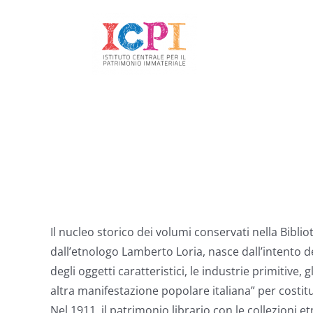
Salta
al
contenuto
Il nucleo storico dei volumi conservati nella Bibli
dall’etnologo Lamberto Loria, nasce dall’intento del
degli oggetti caratteristici, le industrie primitive, g
altra manifestazione popolare italiana” per costitu
Nel 1911, il patrimonio librario con le collezioni