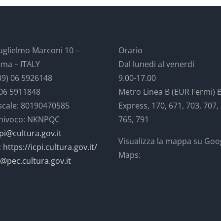
uglielmo Marconi 10 –
Orario
ma – ITALY
Dal lunedi al venerdi
39) 06 5926148
9.00-17.00
 06 5911848
Metro Linea B (EUR Fermi) 
iscale: 80190470585
Express, 170, 671, 703, 707,
univoco: NKNPQC
765, 791
-pi@cultura.gov.it
Visualizza la mappa su Goo
:
https://icpi.cultura.gov.it/
Maps:
i@pec.cultura.gov.it