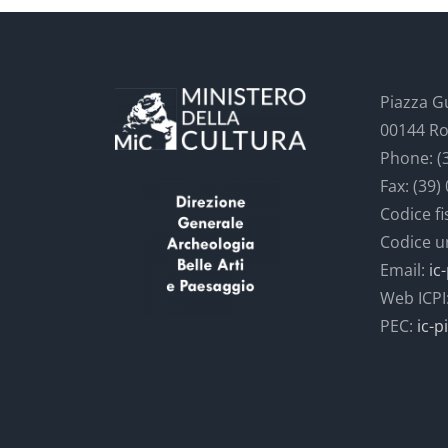
Piazza G
00144 Ro
Phone: (
Fax: (39)
Codice f
Codice 
Email:
ic
Web ICPI
PEC:
ic-p