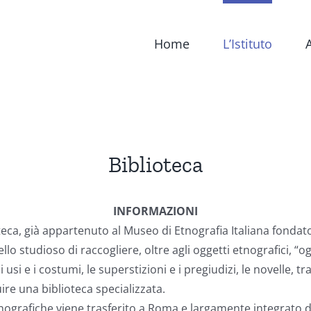
Home
L’Istituto
A
Biblioteca
INFORMAZIONI
oteca, già appartenuto al Museo di Etnografia Italiana fonda
lo studioso di raccogliere, oltre agli oggetti etnografici, “o
li usi e i costumi, le superstizioni e i pregiudizi, le novelle, tr
ire una biblioteca specializzata.
 etnografiche viene trasferito a Roma e largamente integrato 