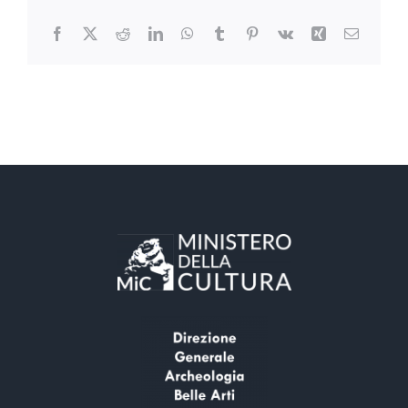
Facebook
X
Reddit
LinkedIn
WhatsApp
Tumblr
Pinterest
Vk
Xing
Email