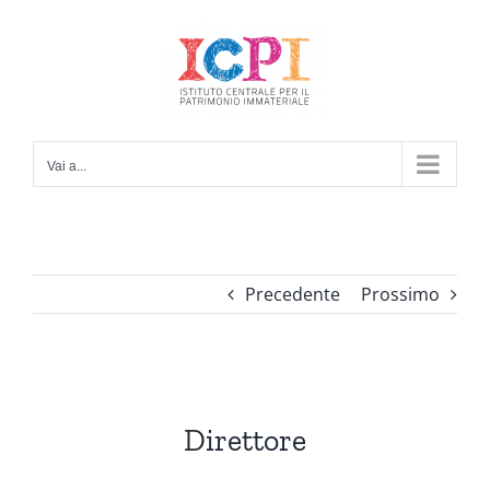
Salta
al
contenuto
Vai a...
Precedente
Prossimo
Direttore