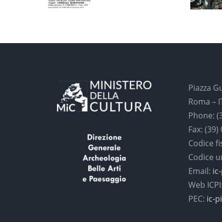
Piazza G
Roma – I
Phone: (
Fax: (39)
Codice f
Codice 
Email:
ic
Web ICPI
PEC:
ic-p