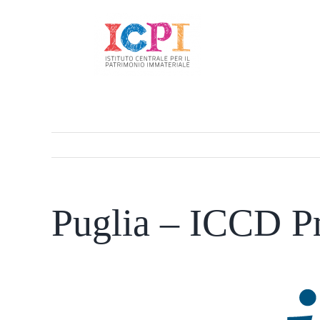
Salta
al
contenuto
Puglia – ICCD P