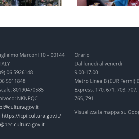
uglielmo Marconi 10 – 00144
Orario
TALY
Dal lunedi al venerdi
39) 06 5926148
9.00-17.00
 06 5911848
Metro Linea B (EUR Fermi) 
iscale: 80190470585
Express, 170, 671, 703, 707,
univoco: NKNPQC
765, 791
-pi@cultura.gov.it
Visualizza la mappa su Goo
:
https://icpi.cultura.gov.it/
i@pec.cultura.gov.it