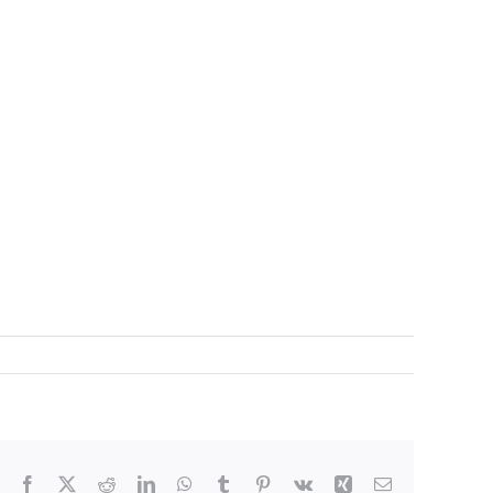
Facebook
X
Reddit
LinkedIn
WhatsApp
Tumblr
Pinterest
Vk
Xing
Email