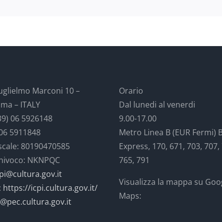
uglielmo Marconi 10 –
Orario
ma – ITALY
Dal lunedi al venerdi
39) 06 5926148
9.00-17.00
 06 5911848
Metro Linea B (EUR Fermi) 
iscale: 80190470585
Express, 170, 671, 703, 707,
univoco: NKNPQC
765, 791
-pi@cultura.gov.it
Visualizza la mappa su Goo
:
https://icpi.cultura.gov.it/
Maps:
i@pec.cultura.gov.it