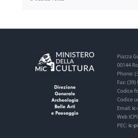
Piazza G
00144 Ro
Phone: (
Fax: (39)
Codice f
Codice 
Email:
ic
Web ICPI
PEC:
ic-p